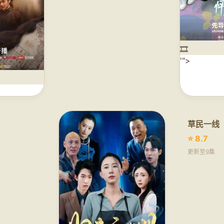
🎞️
'">
草民一线
⭐ 8.7
更新至9集