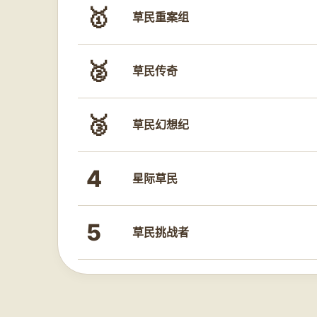
🥇
草民重案组
🥈
草民传奇
🥉
草民幻想纪
4
星际草民
5
草民挑战者