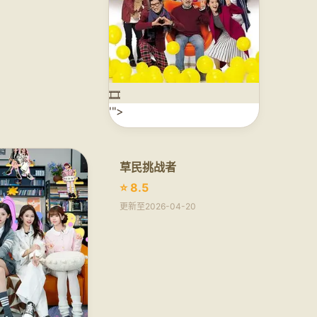
🎞️
'">
草民挑战者
⭐ 8.5
更新至2026-04-20