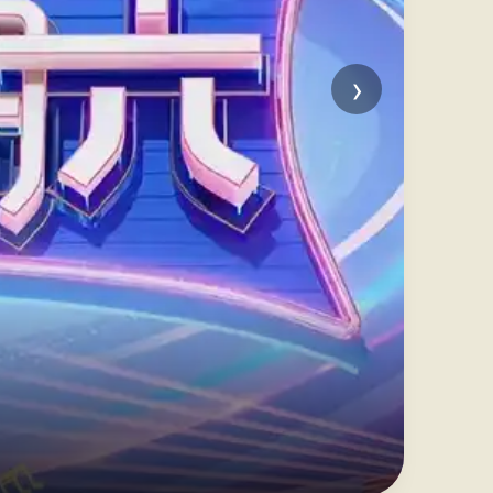
›
草
浪漫青
立