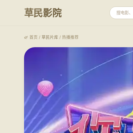
草民影院
🌿 首页 /
草民片库
/ 热播推荐