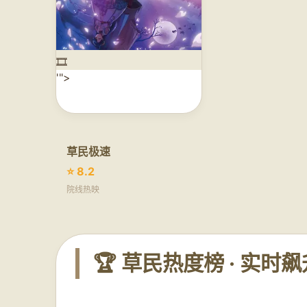
🎞️
'">
草民极速
⭐ 8.2
院线热映
🏆 草民热度榜 · 实时飙