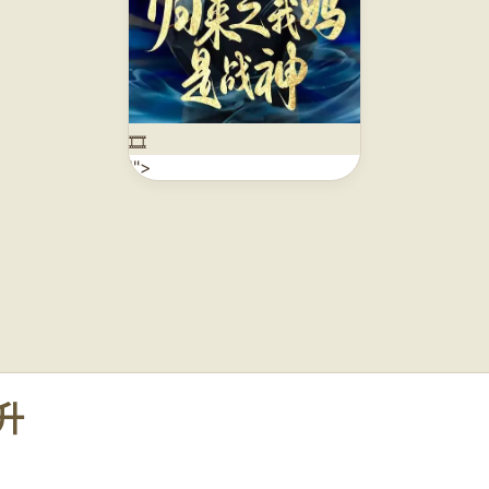
🎞️
'">
升