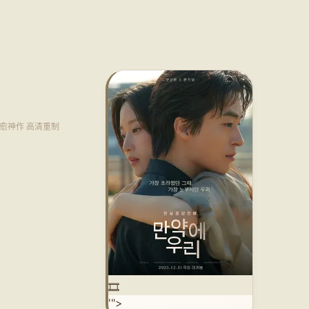
·治愈神作 高清重制
🎞️
'">