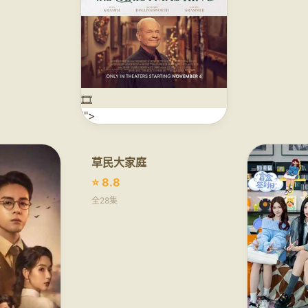
🎞️
'">
草民大家庭
⭐ 8.8
全28集