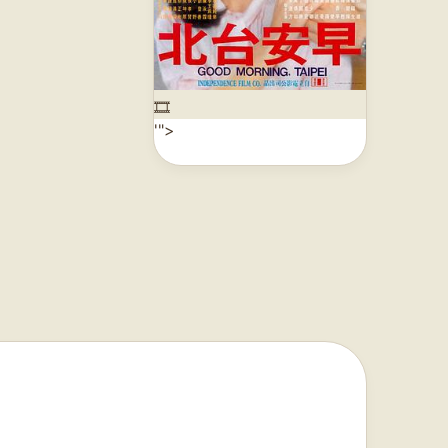
🎞️
'">