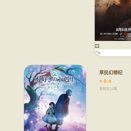
🎞️
'">
草民幻想纪
⭐ 9.4
更新至22集