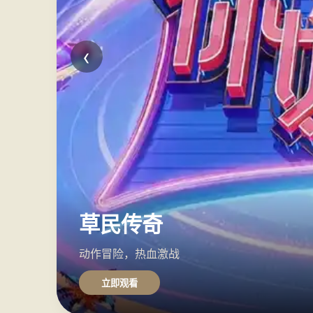
‹
星际草民
科幻巨制，宇宙冒险
立即观看