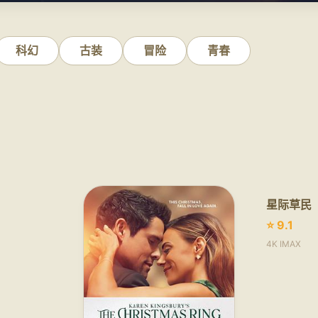
科幻
古装
冒险
青春
星际草民
⭐ 9.1
4K IMAX