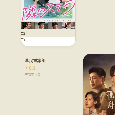
🎞️
'">
草民重案组
⭐ 9.3
更新至16集