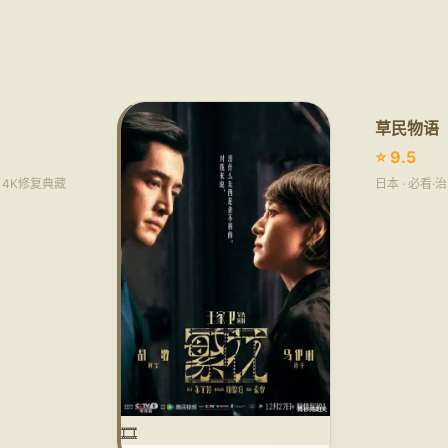
草民物语
⭐ 9.5
诗 4K修复典藏
日本 · 必看
🎞️