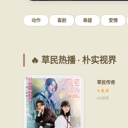
动作
喜剧
悬疑
爱情
🔥 草民热播 · 朴实视界
草民传奇
⭐ 8.9
HD高清