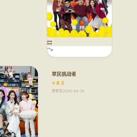
🎞️
'">
草民挑战者
⭐ 8.5
更新至2026-04-20