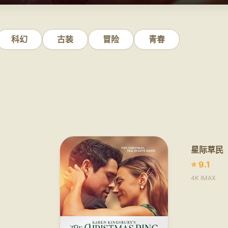
科幻
古装
冒险
青春
星际草民
⭐ 9.1
4K IMAX