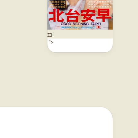
🎞️
'">