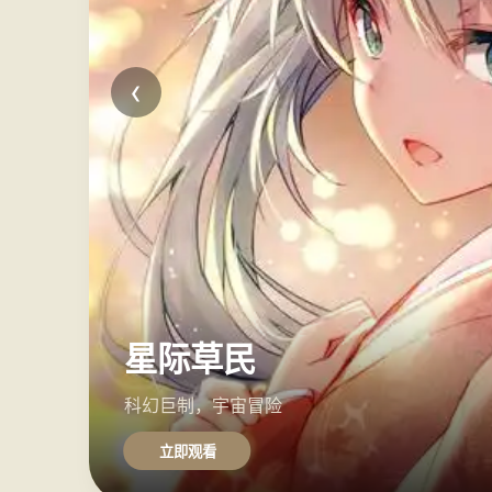
‹
星际草民
科幻巨制，宇宙冒险
立即观看