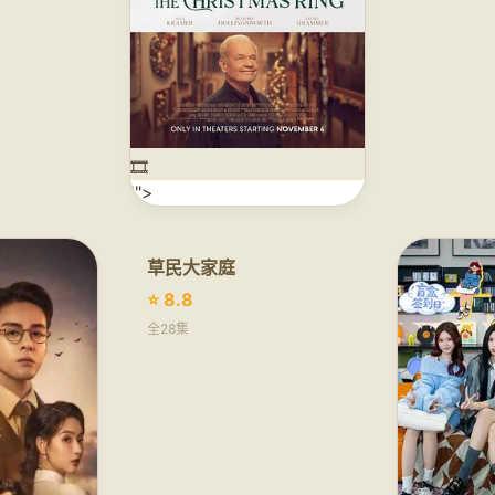
🎞️
'">
草民大家庭
⭐ 8.8
全28集