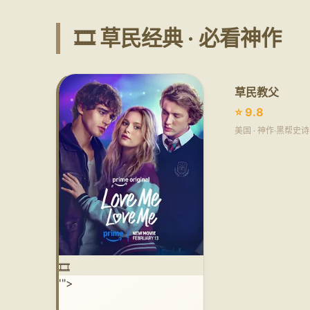
🎞️ 草民经典 · 必看神作
草民教父
⭐ 9.8
美国 · 神作·黑帮史
🎞️
'">