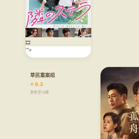
🎞️
'">
草民重案组
⭐ 9.3
更新至16集