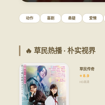
动作
喜剧
悬疑
爱情
🔥 草民热播 · 朴实视界
草民传奇
⭐ 8.9
HD高清