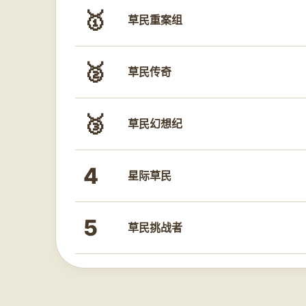
🥇
草民重案组
🥈
草民传奇
🥉
草民幻想纪
4
星际草民
5
草民挑战者