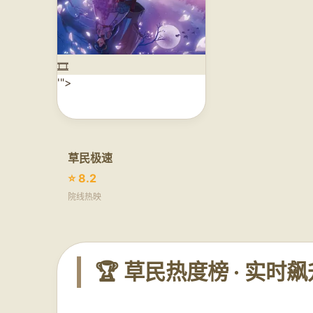
🎞️
'">
草民极速
⭐ 8.2
院线热映
🏆 草民热度榜 · 实时飙