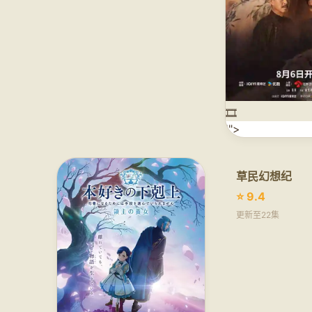
🎞️
'">
草民幻想纪
⭐ 9.4
更新至22集