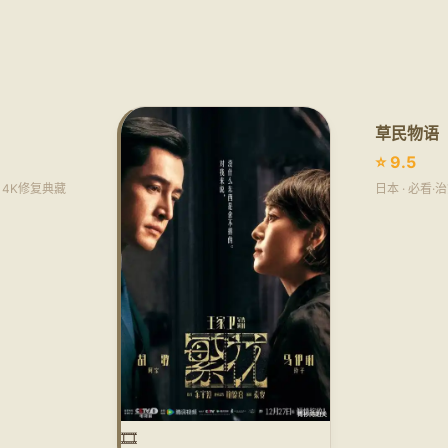
草民物语
⭐ 9.5
诗 4K修复典藏
日本 · 必看
🎞️