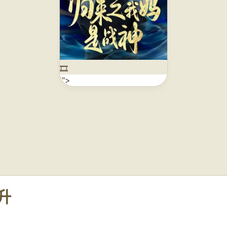
🎞️
'">
升