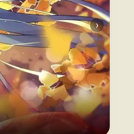
›
草
浪漫青
立