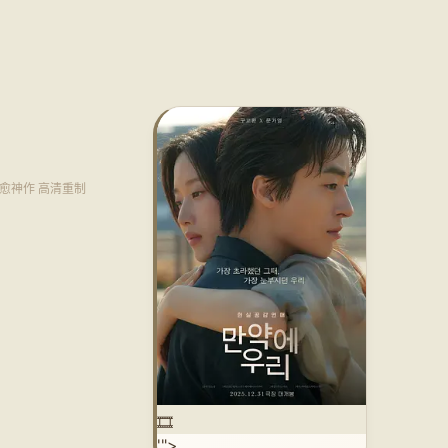
·治愈神作 高清重制
🎞️
'">