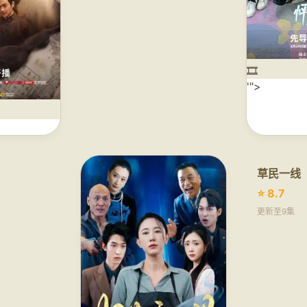
🎞️
'">
草民一线
⭐ 8.7
更新至9集